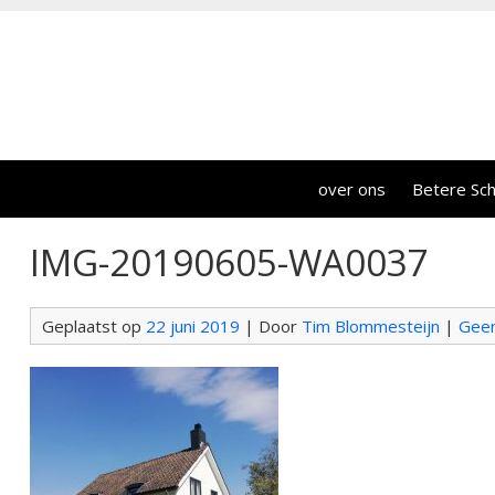
over ons
Betere Sch
IMG-20190605-WA0037
Geplaatst op
22 juni 2019
| Door
Tim Blommesteijn
|
Geen