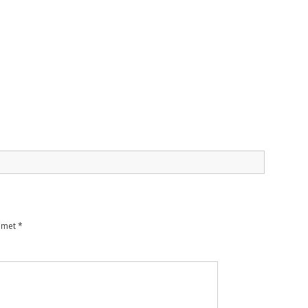
d met
*