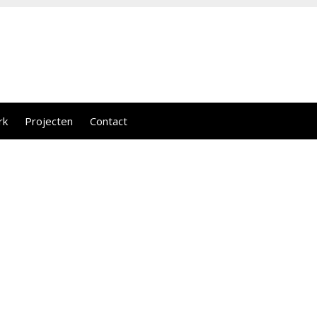
,
rk
Projecten
Contact